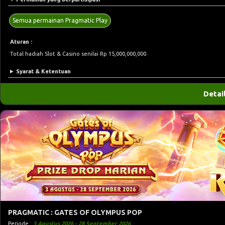
Semua permainan Pragmatic Play
Aturan :
Total hadiah Slot & Casino senilai Rp 15,000,000,000.
Syarat & Ketentuan
Detai
PRAGMATIC : GATES OF OLYMPUS POP
Periode :
3 Agustus 2026 - 28 September 2026