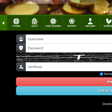
TOGEL
SLOT
LIVE CASINO
SPORT
ARCADE
SABU
Reme
Ma
Daftar 
Deskt