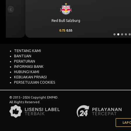
0 
Previous
BET
Red Bull Salzburg
0.75
0.55
TENTANG KAMI
BANTUAN
PERATURAN
INFORMASI BANK
HUBUNGI KAMI
KEBIJAKAN PRIVASI
PERSETUJUAN COOKIES
© 2015 - 2026 Copyright EMP4D.
All Rights Reserved.
LAPO